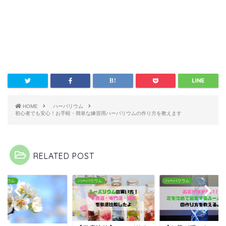
HOME
ハーバリウム
初心者でも安心！お手軽・簡単な練習用ハーバリウムの作り方を教えます
RELATED POST
バリウム
ハーバリウム
ハーバリウム